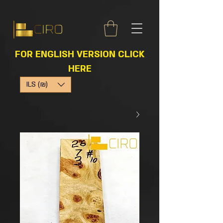
FOR ENGLISH VERSION CLICK
HERE
ILS (₪)