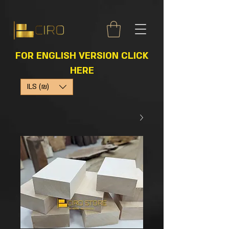
FOR ENGLISH VERSION CLICK
HERE
ILS (₪)