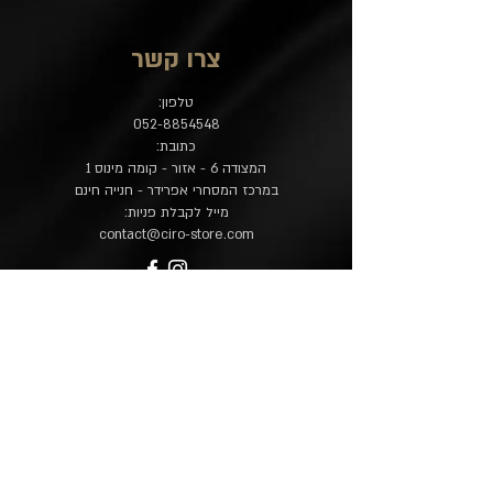
צרו קשר
טלפון:
052-8854548
כתובת:
המצודה 6 - אזור - קומה מינוס 1
במרכז המסחרי אפרידר - חנייה חינם
מייל לקבלת פניות:
contact@ciro-store.com
מדיניות
שאלות נפוצות
משלוח והחזרות
הצהרת נגישות