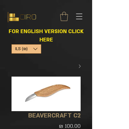
FOR ENGLISH VERSION CLICK
HERE
ILS (₪)
BEAVERCRAFT C2
מחיר