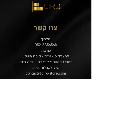
צרו קשר
טלפון:
052-8854548
כתובת:
המצודה 6 - אזור - קומה מינוס 1
במרכז המסחרי אפרידר - חנייה חינם
מייל לקבלת פניות:
contact@ciro-store.com
מדיניות
שאלות נפוצות
משלוח והחזרות
הצהרת נגישות