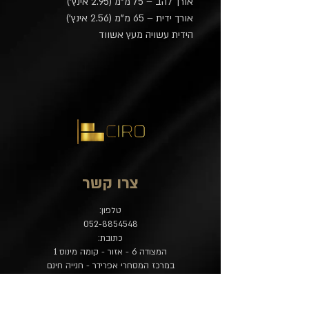
אורך להב – 75 מ"מ (2.95 אינץ')
אורך ידית – 65 מ"מ (2.56 אינץ')
הידית עשויה מעץ אשווד
צרו קשר
טלפון:
052-8854548
כתובת:
המצודה 6 - אזור - קומה מינוס 1
במרכז המסחרי אפרידר - חנייה חינם
מייל לקבלת פניות:
contact@ciro-store.com