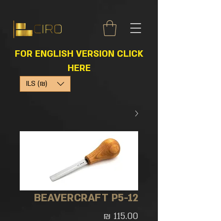
FOR ENGLISH VERSION CLICK
HERE
ILS (₪)
BEAVERCRAFT P5-12
מחיר