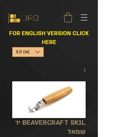
FOR ENGLISH VERSION CLICK
HERE
ILS (₪)
BEAVERCRAFT SK1L יד
שמאל