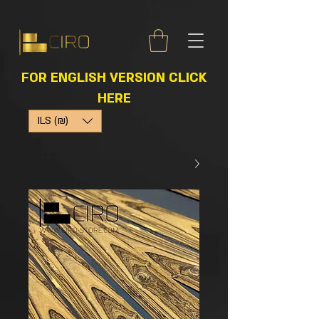
FOR ENGLISH VERSION CLICK
HERE
ILS (₪)