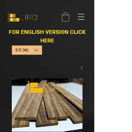
FOR ENGLISH VERSION CLICK
HERE
ILS (₪)