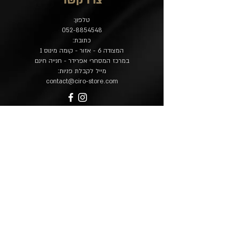
צרו קשר
טלפון:
052-8854548
כתובת:
המצודה 6 - אזור - קומה מינוס 1
במרכז המסחרי אפרידר - חנייה חינם
מייל לקבלת פניות:
contact@ciro-store.com
מדיניות
שאלות נפוצות
משלוח והחזרות
הצהרת נגישות
מפת אתר
בית