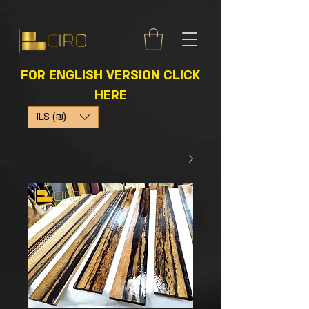
FOR ENGLISH VERSION CLICK
HERE
ILS (₪)