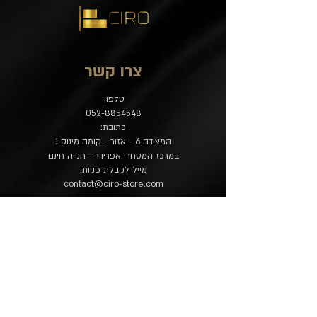
צרו קשר
טלפון:
052-8854548
כתובת:
המצודה 6 - אזור - קומה מינוס 1
במרכז המסחרי אפרידר - חנייה חינם
מייל לקבלת פניות:
contact@ciro-store.com
מדיניות
שאלות נפוצות
משלוח והחזרות
הצהרת נגישות