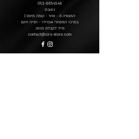
052-8854548
כתובת:
המצודה 6 - אזור - קומה מינוס 1
במרכז המסחרי אפרידר - חנייה חינם
מייל לקבלת פניות:
contact@ciro-store.com
מדיניות
שאלות נפוצות
משלוח והחזרות
הצהרת נגישות
מפת אתר
בית
חנות