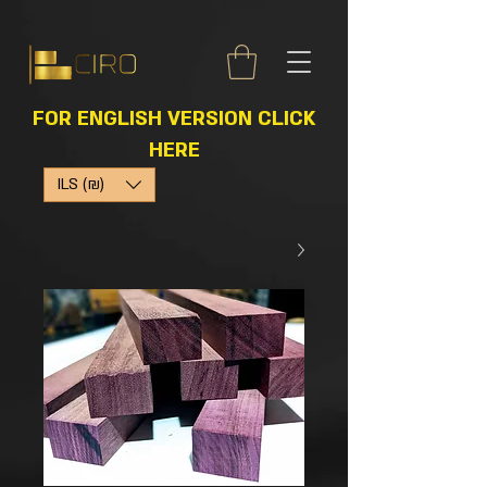
FOR ENGLISH VERSION CLICK
HERE
ILS (₪)