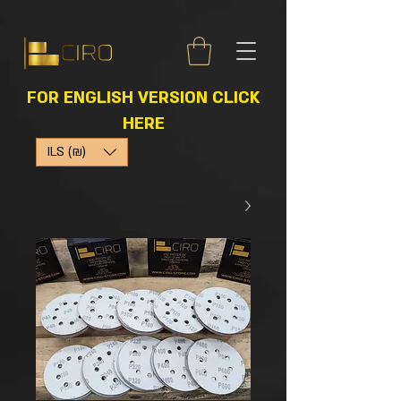
FOR ENGLISH VERSION CLICK
HERE
ILS (₪)