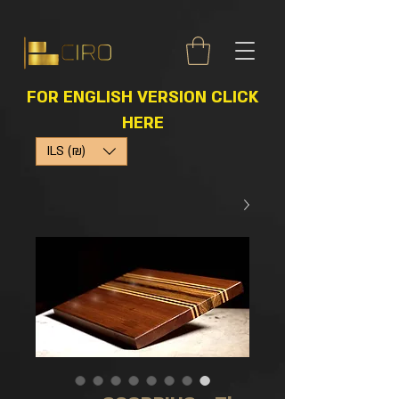
FOR ENGLISH VERSION CLICK
HERE
ILS (₪)