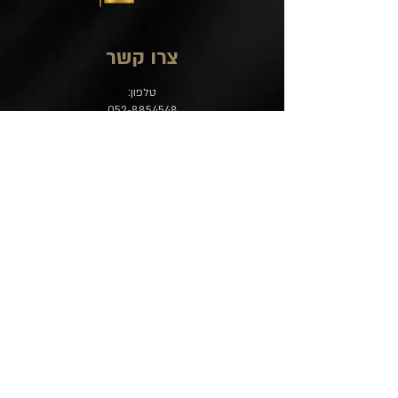
צרו קשר
טלפון:
052-8854548
כתובת:
המצודה 6 - אזור - קומה מינוס 1
במרכז המסחרי אפרידר - חנייה חינם
מייל לקבלת פניות:
contact@ciro-store.com
מדיניות
שאלות נפוצות
משלוח והחזרות
הצהרת נגישות