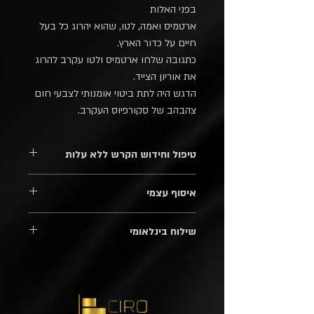
בפני האלות
ארטמיס ואמה, לטו, שהוא יהרוג כל בעל
חיים על כדור הארץ.
כתגובה שלחו ארטמיס ולטו עקרב להרוג
את אוריון הצייד.
הדגש היה לתת ביטוי אומנותי לצבעי חום
צהבהב של סקורפיוס העקרב.
טיפול וחידוש הקרש ללא עלות
בשנתיים הראשונות ובתיאום מראש,
איסוף עצמי
תוכלו להגיע לסדנה של צ'ירו
למסור את הקרש
לטיפול וחידוש.
בתיאום מראש דרך האתר, או, בקו וואטסאפ:
גם זה, ללא עלות ובאהבה גדולה.
שילוח בינלאומי
052-8854548
האיסוף מרחוב הבנאי 32 , איזור התעשייה
רוב קרשי החיתוך שוקלים בין 2 ל-3 קילו,
חולון.
עלות השילוח הבינלאומי הממוצעת היא 150
ש"ח לכלל המדינות בעולם.