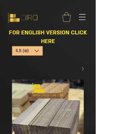
FOR ENGLISH VERSION CLICK
HERE
ILS (₪)