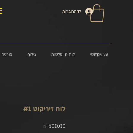
E
להתחברות
עץ אקזוטי
לוחות ופלטות
גילוף
פורניר
לוח זיריקוט #1
מחיר