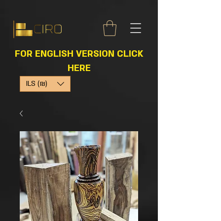
FOR ENGLISH VERSION CLICK
HERE
ILS (₪)