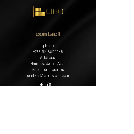
contact
phone:
​+
972-52-8854548
:Address
Hametsuda 6 - Azur
Email for inquiries
contact@ciro-store.com
policy
Common questions
Shipping and returns
Accessibility