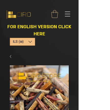
FOR ENGLISH VERSION CLICK
HERE
ILS (₪)