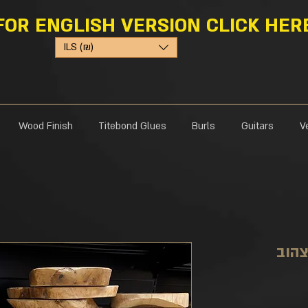
FOR ENGLISH VERSION CLICK HER
ILS (₪)
Wood Finish
Titebond Glues
Burls
Guitars
V
צהוב