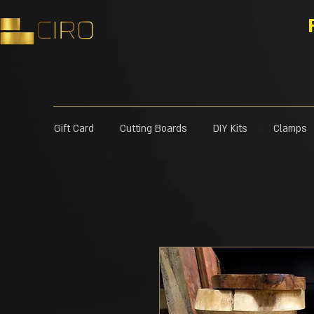
Gift Card
Cutting Boards
DIY Kits
Clamps